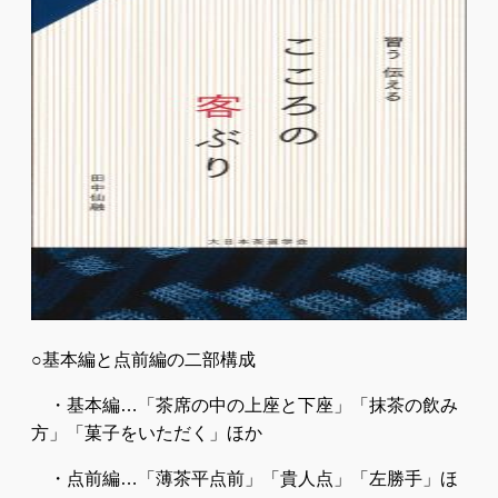
○基本編と点前編の二部構成
・基本編…「茶席の中の上座と下座」「抹茶の飲み
方」「菓子をいただく」ほか
・点前編…「薄茶平点前」「貴人点」「左勝手」ほ