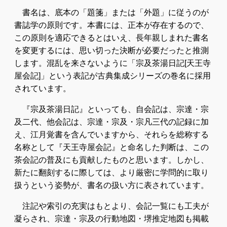
書名は、底本の「題箋」または「外題」に従うのが
書誌学の原則です。本書には、正本が存在するので、
この原則を適応できるとはいえ、長年親しまれた書名
を変更するには、思い切った決断が必要だったと推測
します。混乱を来さないように「宗及茶湯日記[天王寺
屋会記]」という表記が古典集成シリーズの巻名に採用
されています。
『宗及茶湯日記』といっても、自会記は、宗達・宗
及二代、他会記は、宗達・宗及・宗凡三代の記録に加
え、江月覚書を含んでいますから、それらを総称する
名称として『天王寺屋会記』と命名した判断は、この
茶会記の普及にも貢献したものと思います。しかし、
新たに翻刻するに際しては、より厳密に学問的に取り
扱うという姿勢が、書名の扱い方に表されています。
注記や索引の充実はもとより、会記一覧にも工夫が
凝らされ、宗達・宗及の行動地図・堺推定地図も掲載