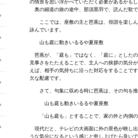
の情景を思い浮かべていただく必要があるかも
奥の細道の旅の途中、那須黒羽で、読んだ歌で
ここでは、座敷の主と芭蕉は、俳諧を楽しん
詠んでいます。
山も庭に動きいるるや夏座敷
芭蕉が、「庭も」ではなく、「庭に」とした
見事さをたたえることで、主人への挨拶の気分
えば、相手の気持ちに沿った対応をすることで
欠な配慮です。
さて、句集に収める時に芭蕉は、その句を推
山も庭も動きいるるや夏座敷
「山も庭も」とすることで、家の外と内側の
現代だと、テレビの大画面に外の景色が映し
うな気分になるという感じと申し上げたら良い